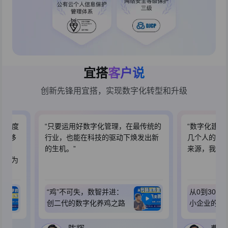
宜搭
客户说
创新先锋用宜搭，实现数字化转型和升级
活跃度
“只要运用好数字化管理，在最传统的
“数字化建设
好的移
行业，也能在科技的驱动下焕发出新
几个人的小
9万
的生机。”
来源，我认
经成为
“鸡”不可失，数智并进：
从0到300
创二代的数字化养鸡之路
小企业的数