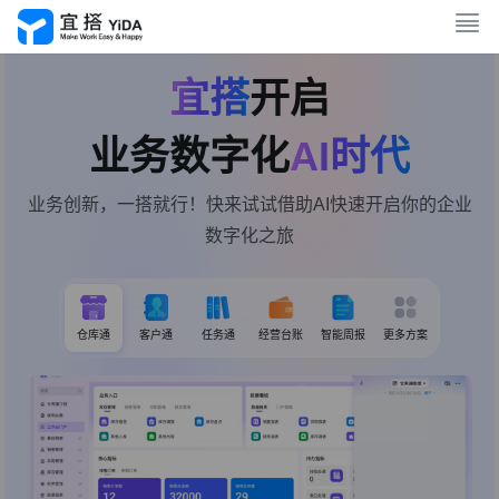
宜搭
开启
业务数字化
AI时代
业务创新，一搭就行！快来试试借助AI快速开启你的企业
数字化之旅
仓库通
客户通
任务通
经营台账
智能周报
更多方案