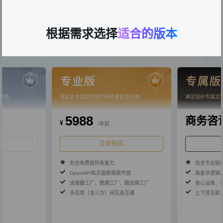
所有版本都包含以下功能
根据需求选择
适合的版本
专业版
专属版
使用
满足中大型组织低代码搭建复杂应用
满足组织专属定
5988
商务咨
¥
/年起
立即购买
包含免费版所有能力
包含专业版
OpenAPI和页面数据源开放
高复杂逻辑
连接器工厂、数据工厂、酷应用工厂
省心运维、
多应用（含三方）间互连互通
上下游互联