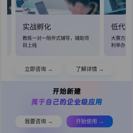
实战孵化
低代码
师
教练一对一陪伴式辅导，辅助项
大赛方案
目上线
利举办
立即咨询 →
了解详情 →
开始新建
属于自己的企业级应用
我要咨询 →
开始使用 →